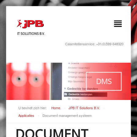
IT SOLUTIONS B.V.
Calamiteitenservice: +31(0)599-648320
DMS
U bevindt zich hier:
Home
-
JPB IT Solutions B.V.
-
Applicaties
-
Document management systeem
DOCUMENT