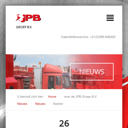
GROEP B.V.
Calamiteitenservice: +31(0)599-648320
NIEUWS
U bevindt zich hier:
Home
-
over de JPB Groep B.V.
-
Nieuws
-
Nieuws
-
Kosher
26