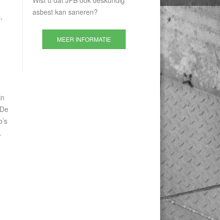
Wist u dat JPB ook deskundig
asbest kan saneren?
,
MEER INFORMATIE
jn
 De
o’s
.