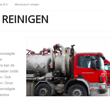
es B.V.
-
Mechanisch reinigen
REINIGEN
lgevraagde
ke
ns kan de
water zodat
en. Ook
den. Onze
 benodigde
soires