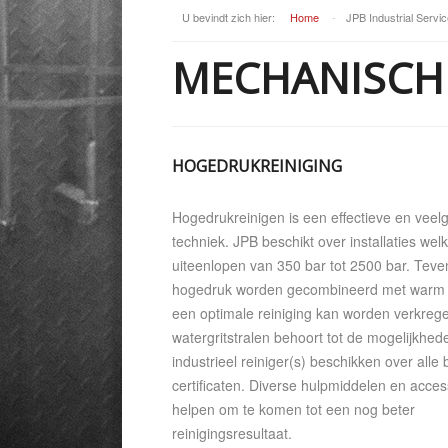
U bevindt zich hier:
Home
-
JPB Industrial Servic
MECHANISCH 
HOGEDRUKREINIGING
Hogedrukreinigen is een effectieve en vee
techniek. JPB beschikt over installaties wel
uiteenlopen van 350 bar tot 2500 bar. Teve
hogedruk worden gecombineerd met warm 
een optimale reiniging kan worden verkreg
watergritstralen behoort tot de mogelijkhe
industrieel reiniger(s) beschikken over alle
certificaten. Diverse hulpmiddelen en acces
helpen om te komen tot een nog beter
reinigingsresultaat.