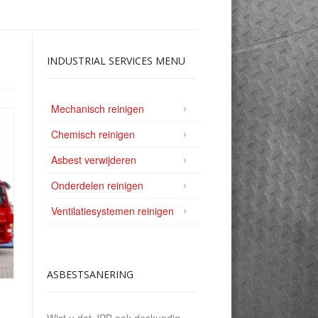
INDUSTRIAL
SERVICES MENU
Mechanisch reinigen
Chemisch reinigen
Asbest verwijderen
Onderdelen reinigen
Ventilatiesystemen reinigen
ASBESTSANERING