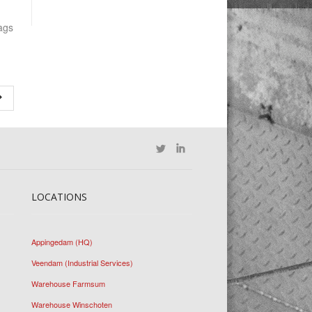
ags
LOCATIONS
Appingedam (HQ)
Veendam (Industrial Services)
Warehouse Farmsum
Warehouse Winschoten