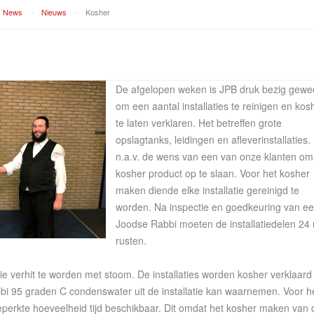
News
-
Nieuws
-
Kosher
De afgelopen weken is JPB druk bezig gewe
om een aantal installaties te reinigen en kos
te laten verklaren. Het betreffen grote
opslagtanks, leidingen en afleverinstallaties. 
n.a.v. de wens van een van onze klanten om
kosher product op te slaan. Voor het kosher
maken diende elke installatie gereinigd te
worden. Na inspectie en goedkeuring van e
Joodse Rabbi moeten de installatiedelen 24 
rusten.
atie verhit te worden met stoom. De installaties worden kosher verklaard
i 95 graden C condenswater uit de installatie kan waarnemen. Voor h
eperkte hoeveelheid tijd beschikbaar. Dit omdat het kosher maken van 