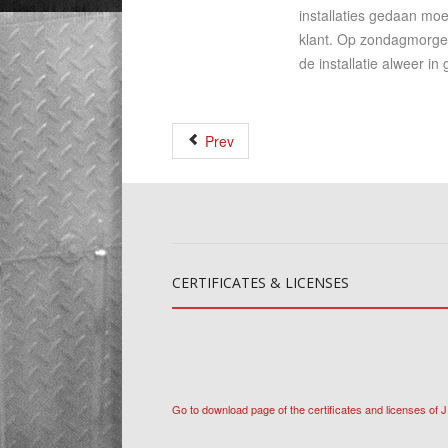
installaties gedaan moe
klant. Op zondagmorgen
de installatie alweer i
Prev
CERTIFICATES
& LICENSES
Go to download page of the certificates and licenses of 