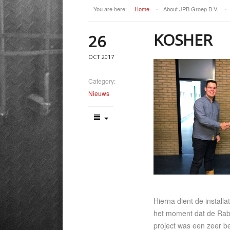
You are here:
Home
-
About JPB Groep B.V.
-
KOSHER
26
OCT 2017
Category:
Nieuws
Hierna dient de install
het moment dat de Rabb
project was een zeer b