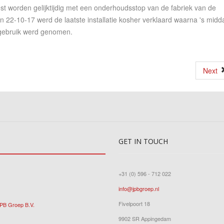
st worden gelijktijdig met een onderhoudsstop van de fabriek van de
 22-10-17 werd de laatste installatie kosher verklaard waarna 's midd
n gebruik werd genomen.
Next
GET
IN TOUCH
+31 (0) 596 - 712 022
info@jpbgroep.nl
Fivelpoort 18
JPB Groep B.V.
9902 SR Appingedam