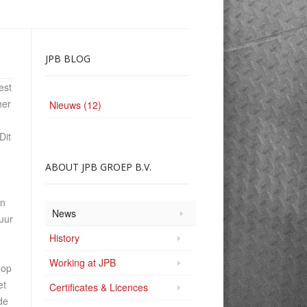
JPB
BLOG
est
her
Nieuws (12)
Dit
ABOUT
JPB GROEP B.V.
en
News
uur
History
Working at JPB
 op
et
Certificates & Licences
de