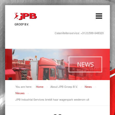
GROEP B.V.
Calamiteitenservice: +31(0)599-648320
NEWS
You are here:
Home
-
About JPB Groep B.V.
-
News
-
Nieuws
-
JPB Industrial Services breidt haar wagenpark wederom uit